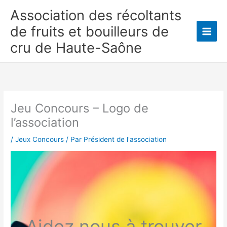
Aller
Association des récoltants
au
de fruits et bouilleurs de
contenu
Main
cru de Haute-Saône
Men
Jeu Concours – Logo de
l’association
/
Jeux Concours
/ Par
Président de l'association
Aidez nous à trouver