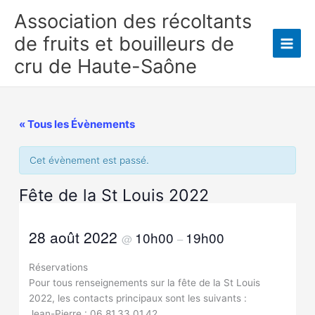
Aller
Association des récoltants
au
de fruits et bouilleurs de
contenu
Main
cru de Haute-Saône
Men
« Tous les Évènements
Cet évènement est passé.
Fête de la St Louis 2022
28 août 2022
10h00
19h00
@
–
Réservations
Pour tous renseignements sur la fête de la St Louis
2022, les contacts principaux sont les suivants :
Jean-Pierre : 06.81.33.01.42