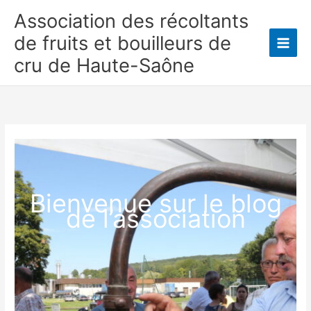
Aller
Association des récoltants
au
de fruits et bouilleurs de
contenu
Main
cru de Haute-Saône
Men
Bienvenue sur le blog
de l’association