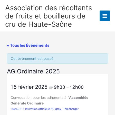
Aller
Association des récoltants
au
de fruits et bouilleurs de
contenu
Main
cru de Haute-Saône
Men
« Tous les Évènements
Cet évènement est passé.
AG Ordinaire 2025
15 février 2025
9h30
12h00
@
–
Convocation pour les adhérents à l’
Assemblée
Générale Ordinaire
20250215 invitation officielle AG gray
Télécharger